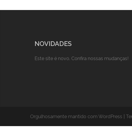
NOVIDADES
Este site é novo. Confira nossas mudanças!
Orgulhosamente mantido com WordPress
|
Te