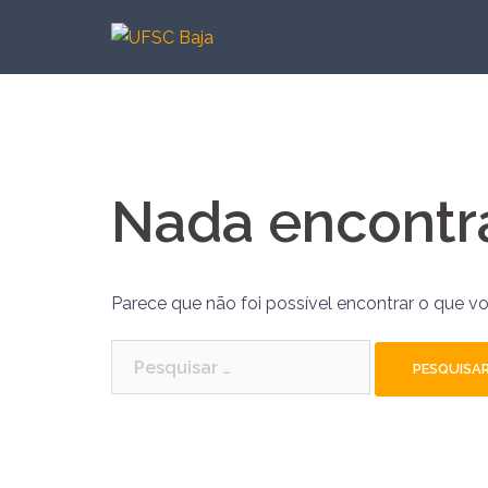
Pular
para
o
conteúdo
Nada encontr
Parece que não foi possível encontrar o que v
Pesquisar
por: