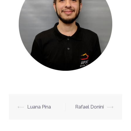
Navegação
⟵
Luana Pina
Rafael Donini
⟶
de
posts