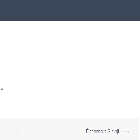
JA
Émerson Shinji
⟶