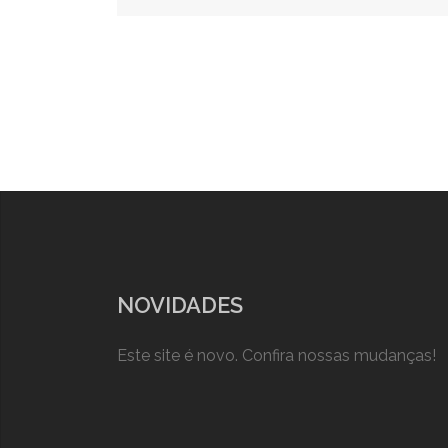
de
posts
NOVIDADES
Este site é novo. Confira nossas mudanças!