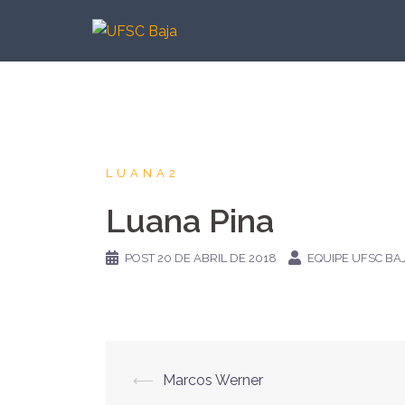
Pular
para
o
conteúdo
LUANA2
Luana Pina
POST
20 DE ABRIL DE 2018
EQUIPE UFSC BA
Navegação
⟵
Marcos Werner