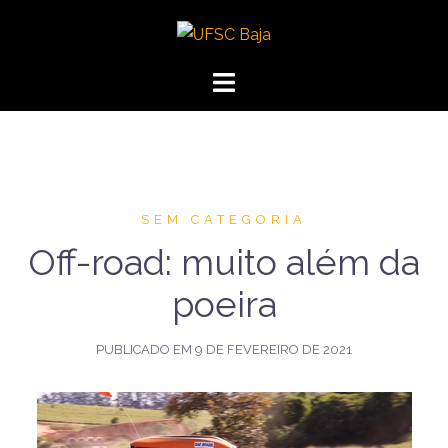
Pular
para
UFSC
o
Baja
conteúdo
SEM CATEGORIA
Off-road: muito além da
poeira
PUBLICADO EM
9 DE FEVEREIRO DE 2021